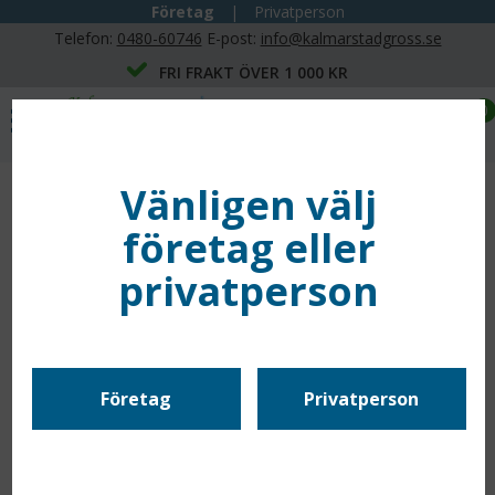
Företag
|
Privatperson
Telefon:
0480-60746
E-post:
info@kalmarstadgross.se
FRI FRAKT ÖVER 1 000 KR
0
Vänligen välj
företag eller
privatperson
Din varukorg är tom
Företag
Privatperson
GÅ TILL STARTSIDAN