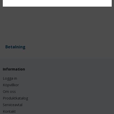
Betalning
Information
Logga in
Köpvillkor
Om oss
Produktkatalog
Serviceavtal
Kontakt