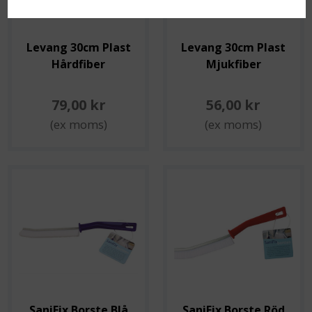
Levang 30cm Plast
Levang 30cm Plast
Hårdfiber
Mjukfiber
79,00 kr
56,00 kr
(ex moms)
(ex moms)
SaniFix Borste Blå
SaniFix Borste Röd