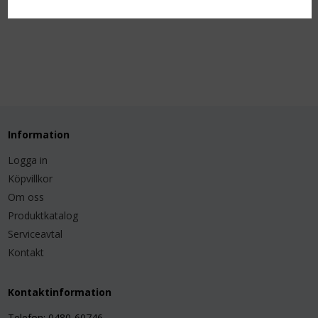
Information
Logga in
Köpvillkor
Om oss
Produktkatalog
Serviceavtal
Kontakt
Kontaktinformation
Telefon: 0480-60746