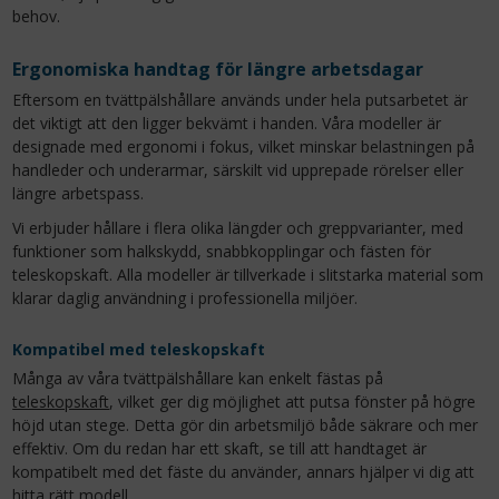
behov.
Ergonomiska handtag för längre arbetsdagar
Eftersom en tvättpälshållare används under hela putsarbetet är
det viktigt att den ligger bekvämt i handen. Våra modeller är
designade med ergonomi i fokus, vilket minskar belastningen på
handleder och underarmar, särskilt vid upprepade rörelser eller
längre arbetspass.
Vi erbjuder hållare i flera olika längder och greppvarianter, med
funktioner som halkskydd, snabbkopplingar och fästen för
teleskopskaft. Alla modeller är tillverkade i slitstarka material som
klarar daglig användning i professionella miljöer.
Kompatibel med teleskopskaft
Många av våra tvättpälshållare kan enkelt fästas på
teleskopskaft
, vilket ger dig möjlighet att putsa fönster på högre
höjd utan stege. Detta gör din arbetsmiljö både säkrare och mer
effektiv. Om du redan har ett skaft, se till att handtaget är
kompatibelt med det fäste du använder, annars hjälper vi dig att
hitta rätt modell.