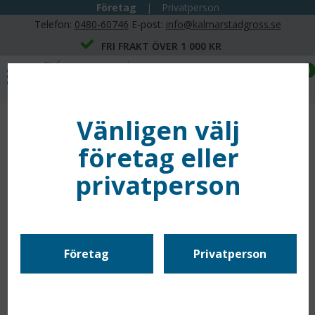
Företag
|
Privatperson
Telefon:
0480-60746
E-post:
info@kalmarstadgross.se
FRI FRAKT ÖVER 1 000 KR
0
Vänligen välj
TVÄTTPÄLSHÅLLARE
företag eller
En bra tvättpälshållare är avgörande för att din fönsterputsning
ska bli både effektiv och ergonomisk. Den fungerar som bas för
privatperson
din tvättpäls och är det redskap du använder genom hela arbetet.
Hos Kalmar Städgross hittar du professionella hållare från
pålitliga tillverkare, konstruerade för att passa både hand och
fönster perfekt.
Företag
Privatperson
Om du inte hittar rätt modell här i webbshopen rekommenderar
vi att du tittar i
vår digitala webbkatalog
där sortimentet är ännu
större. Lägg din beställning redan idag eller kontakta oss för
offertförfrågan eller om du har frågor.