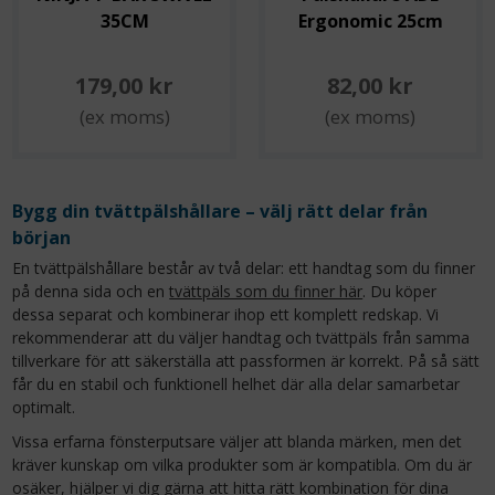
35CM
Ergonomic 25cm
179,00 kr
82,00 kr
(ex moms)
(ex moms)
Bygg din tvättpälshållare – välj rätt delar från
början
En tvättpälshållare består av två delar: ett handtag som du finner
på denna sida och en
tvättpäls som du finner här
. Du köper
dessa separat och kombinerar ihop ett komplett redskap. Vi
rekommenderar att du väljer handtag och tvättpäls från samma
tillverkare för att säkerställa att passformen är korrekt. På så sätt
får du en stabil och funktionell helhet där alla delar samarbetar
optimalt.
Vissa erfarna fönsterputsare väljer att blanda märken, men det
kräver kunskap om vilka produkter som är kompatibla. Om du är
osäker, hjälper vi dig gärna att hitta rätt kombination för dina