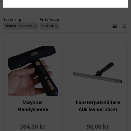
Sortering
Antal/sida
Maykker
Fönsterpälshållare
HandySleeve
ADE Swivel 35cm
384,00 kr
98,00 kr