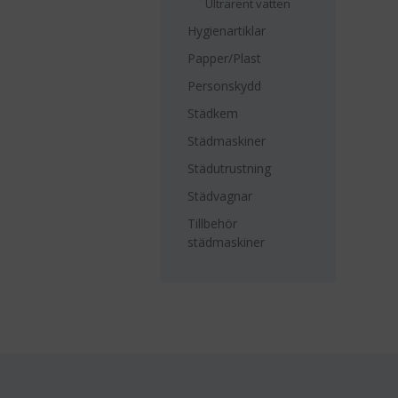
Ultrarent vatten
Hygienartiklar
Papper/Plast
Personskydd
Städkem
Städmaskiner
Städutrustning
Städvagnar
Tillbehör
städmaskiner