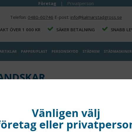
Företag
|
Privatperson
Telefon:
0480-60746
E-post:
info@kalmarstadgross.se
RAKT ÖVER 1 000 KR
SÄKER BETALNING
SNABB LE
ARTIKLAR
PAPPER/PLAST
PERSONSKYDD
STÄDKEM
STÄDMASKINER
ANDSKAR
ering
Antal/sida
Vänligen välj
företag eller privatperso