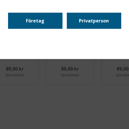
Företag
Privatperson
andske fodrad
Handske fodrad
Handske 
vattentät L
vattentät M
vattent
89,00 kr
89,00 kr
89,00
(ex moms)
(ex moms)
(ex mo