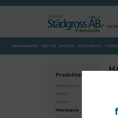
FRI F
KAMPANJVAROR
MATTOR
NYHETER
FÖNSTERPUTS
HYGIEN
H
Produkter
Sort
Kampanjvaror
Mattor
Nyheter
Fönsterputs
Bälten &