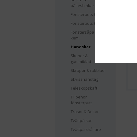
bälteshinkar
Fönsterputs hink
Fönsterputs kit
Fönstersåpa &
kem
Handskar
H
Skenor &
gummiblad
Skrapor & rakblad
Skvisshandtag
Teleskopskaft
Tillbehör
fönsterputs
Trasor & Dukar
Tvättpälsar
Tvättpälshållare