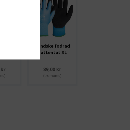
fodrad
Handske fodrad
ät S
vattentät XL
 kr
89,00 kr
ms)
(ex moms)