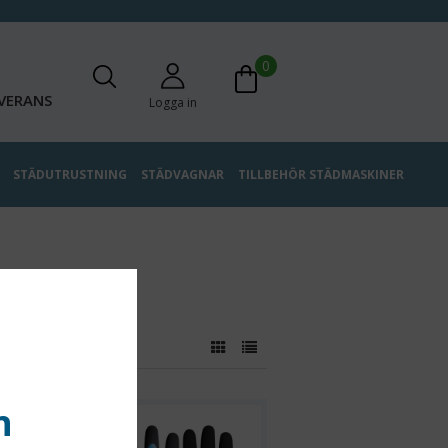
0
VERANS
Logga in
STÄDUTRUSTNING
STÄDVAGNAR
TILLBEHÖR STÄDMASKINER
n