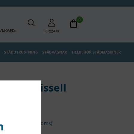
0
VERANS
Logga in
STÄDUTRUSTNING
STÄDVAGNAR
TILLBEHÖR STÄDMASKINER
ntank Bissell
Motion
,00 kr
n
(ex moms)