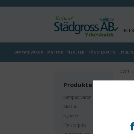
FRI F
KAMPANJVAROR
MATTOR
NYHETER
FÖNSTERPUTS
HYGIEN
Start
Produkter
Kampanjvaror
Mattor
Nyheter
Fönsterputs