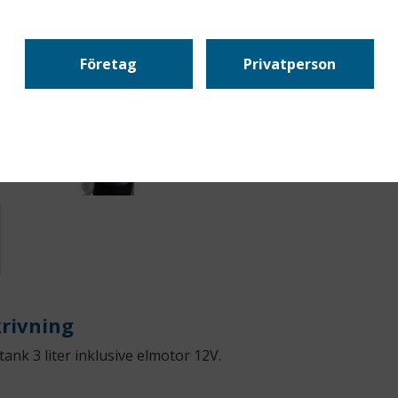
Bissell Easy
Företag
Privatperson
Leveranstid:
Artikelnr:
5-8
rivning
tank 3 liter inklusive elmotor 12V.