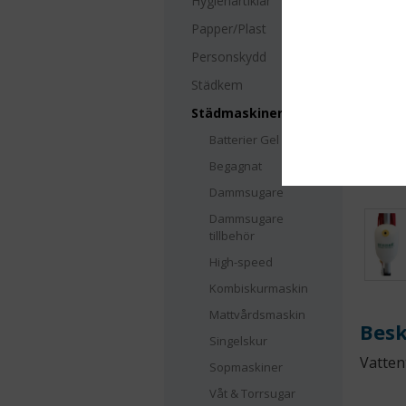
Hygienartiklar
Papper/Plast
Personskydd
Städkem
Städmaskiner
Batterier Gel
Begagnat
Dammsugare
Dammsugare
tillbehör
High-speed
Kombiskurmaskin
Mattvårdsmaskin
Besk
Singelskur
Vatten
Sopmaskiner
Våt & Torrsugar