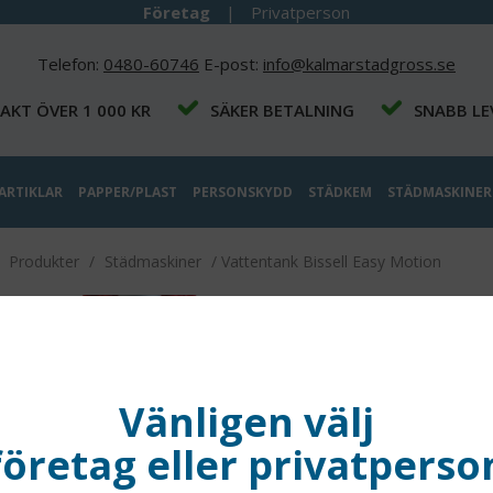
Företag
|
Privatperson
Telefon:
0480-60746
E-post:
info@kalmarstadgross.se
RAKT ÖVER 1 000 KR
SÄKER BETALNING
SNABB LE
ARTIKLAR
PAPPER/PLAST
PERSONSKYDD
STÄDKEM
STÄDMASKINER
/
Produkter
/
Städmaskiner
/
Vattentank Bissell Easy Motion
Vatte
Easy 
Vänligen välj
1 469
företag eller privatperso