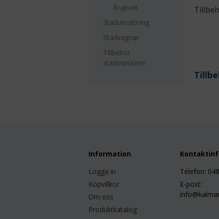
Ångtvätt
Tillbe
Städutrustning
Städvagnar
Tillbehör
städmaskiner
Tillb
Information
Kontaktin
Logga in
Telefon: 04
Köpvillkor
E-post:
info@kalmar
Om oss
Produktkatalog