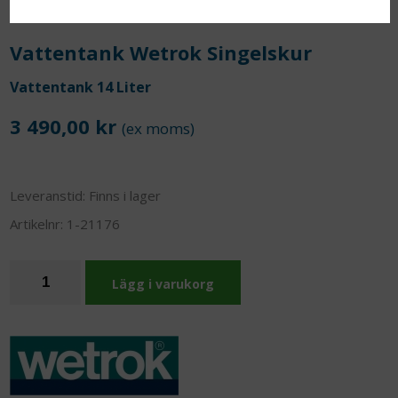
Vattentank Wetrok Singelskur
Vattentank 14 Liter
3 490,00 kr
(ex moms)
Leveranstid:
Finns i lager
Artikelnr:
1-21176
Lägg i varukorg