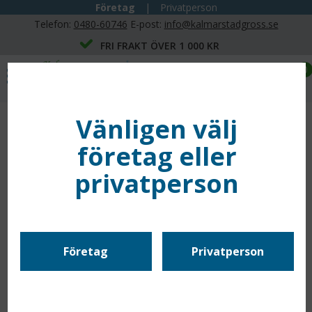
Företag
|
Privatperson
Telefon:
0480-60746
E-post:
info@kalmarstadgross.se
FRI FRAKT ÖVER 1 000 KR
0
Vänligen välj
företag eller
privatperson
Företag
Privatperson