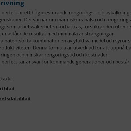
rivning
perfect är ett högpresterande rengörings- och avkalkning
genskaper. Det värnar om människors hälsa och rengörings
igt som arbetssäkerheten förbättras, försäkrar den utomo
t enastående resultat med minimala ansträngningar.
a patentsökta kombinationen av ytaktiva medel och syror
roduktiviteten. Denna formula är utvecklad för att uppnå bäs
eringen och minskar rengöringstid och kostnader.
perfect tar ansvar för kommande generationer och består 
0st/krt
ktblad
hetsdatablad