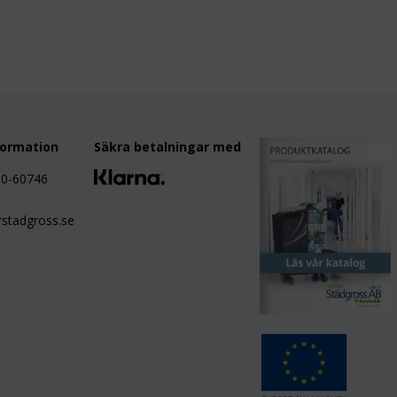
formation
Säkra betalningar med
80-60746
stadgross.se