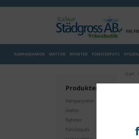
FRI F
KAMPANJVAROR
MATTOR
NYHETER
FÖNSTERPUTS
HYGIEN
Start
Produkter
Kampanjvaror
Mattor
Nyheter
Fönsterputs