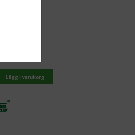
görings- och
gsmedel
inns i lager
0140
Lägg i varukorg