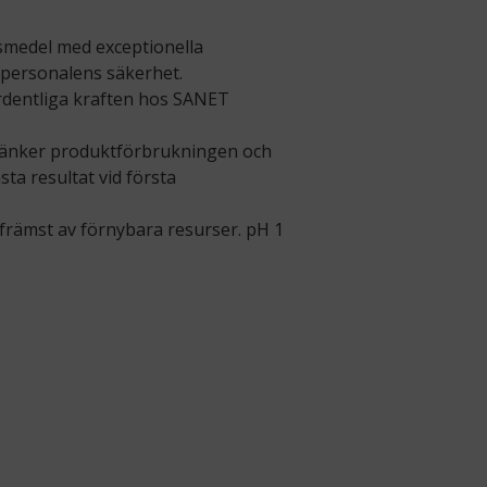
smedel med exceptionella
personalens säkerhet.
rdentliga kraften hos SANET
 sänker produktförbrukningen och
ta resultat vid första
främst av förnybara resurser. pH 1