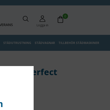
0
VERANS
Logga in
STÄDUTRUSTNING
STÄDVAGNAR
TILLBEHÖR STÄDMASKINER
Sanet Perfect
rfect 1L
n
 kr
(ex moms)