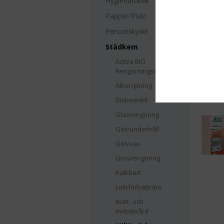
Hygienartiklar
Papper/Plast
Personskydd
Städkem
Activa BIO
Rengörningsmedel
Allrengöring
Diskmedel
Glasrengöring
Golvunderhåll
Golvvax
Grovrengöring
Kalkbort
Luktförbättrare
Matt- och
möbelvård