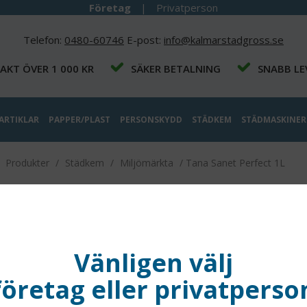
Företag
|
Privatperson
Telefon:
0480-60746
E-post:
info@kalmarstadgross.se
RAKT ÖVER 1 000 KR
SÄKER BETALNING
SNABB LE
ARTIKLAR
PAPPER/PLAST
PERSONSKYDD
STÄDKEM
STÄDMASKINER
/
Produkter
/
Städkem
/
Miljömärkta
/
Tana Sanet Perfect 1L
Tana 
1L
Vänligen välj
SANET pe
företag eller privatperso
79,00