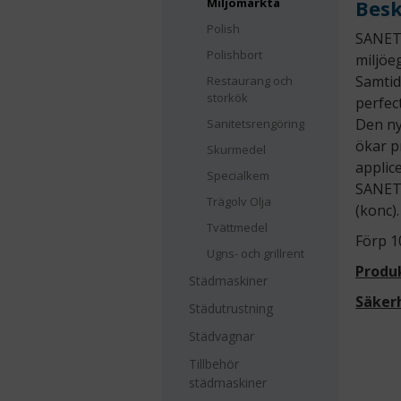
Miljömärkta
Besk
Polish
SANET 
Polishbort
miljöe
Samtid
Restaurang och
storkök
perfec
Den ny
Sanitetsrengöring
ökar p
Skurmedel
applic
Specialkem
SANET 
Trägolv Olja
(konc).
Tvättmedel
Förp 1
Ugns- och grillrent
Produ
Städmaskiner
Säker
Städutrustning
Städvagnar
Tillbehör
städmaskiner