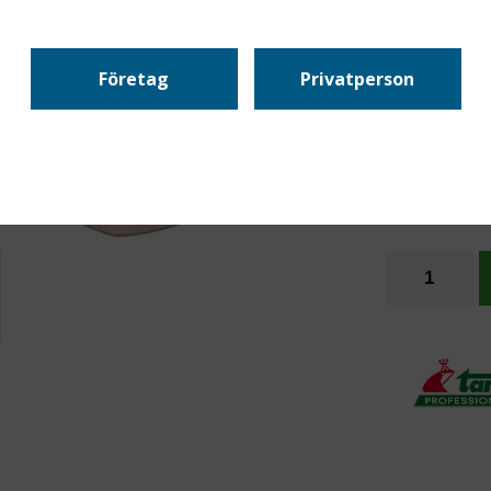
Företag
Privatperson
Sanitärren
avkalknin
Leveranstid:
F
Artikelnr:
5-3