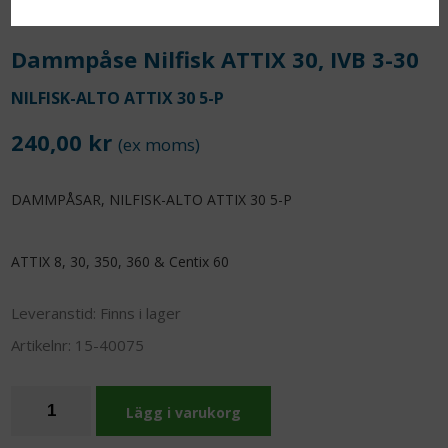
Dammpåse Nilfisk ATTIX 30, IVB 3-30
NILFISK-ALTO ATTIX 30 5-P
240,00 kr
(ex moms)
DAMMPÅSAR, NILFISK-ALTO ATTIX 30 5-P
ATTIX 8, 30, 350, 360 & Centix 60
Leveranstid:
Finns i lager
Artikelnr:
15-40075
Lägg i varukorg