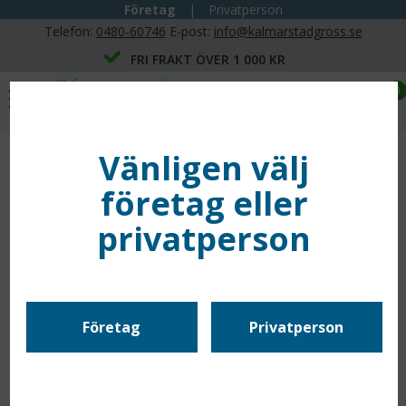
Företag
|
Privatperson
Telefon:
0480-60746
E-post:
info@kalmarstadgross.se
FRI FRAKT ÖVER 1 000 KR
0
Vänligen välj
företag eller
privatperson
Företag
Privatperson