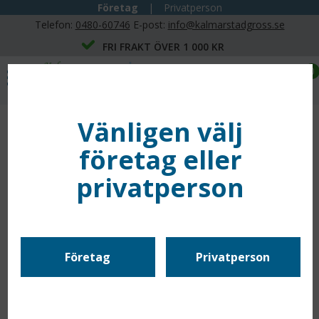
Företag
|
Privatperson
Telefon:
0480-60746
E-post:
info@kalmarstadgross.se
FRI FRAKT ÖVER 1 000 KR
0
Vänligen välj
företag eller
privatperson
Företag
Privatperson