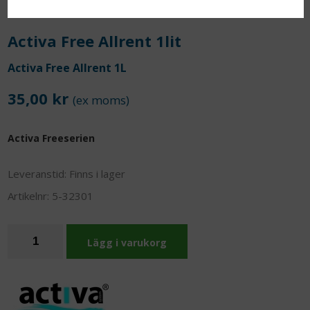
Activa Free Allrent 1lit
Activa Free Allrent 1L
35,00 kr
(ex moms)
Activa Freeserien
Leveranstid:
Finns i lager
Artikelnr:
5-32301
Lägg i varukorg