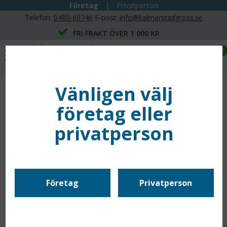
Företag
|
Privatperson
Telefon:
0480-60746
E-post:
info@kalmarstadgross.se
FRI FRAKT ÖVER 1 000 KR
0
Vänligen välj
företag eller
privatperson
Företag
Privatperson