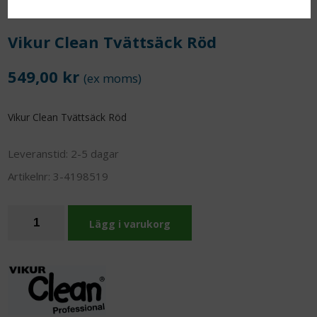
Vikur Clean Tvättsäck Röd
549,00 kr
(ex moms)
Vikur Clean Tvättsäck Röd
Leveranstid:
2-5 dagar
Artikelnr:
3-4198519
Lägg i varukorg