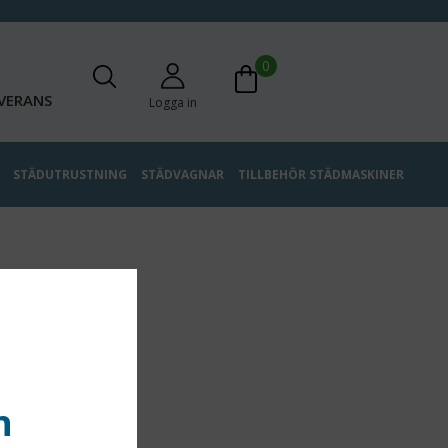
0
VERANS
Logga in
STÄDUTRUSTNING
STÄDVAGNAR
TILLBEHÖR STÄDMASKINER
n