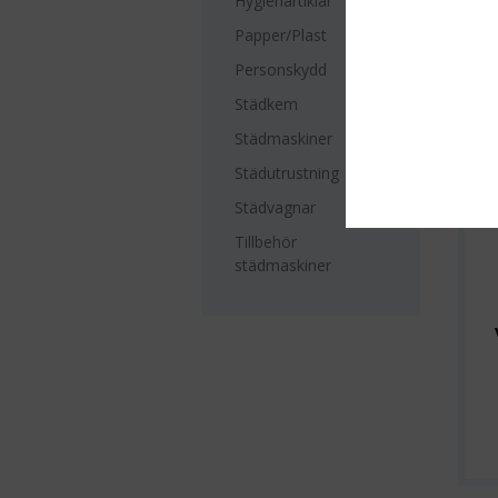
Hygienartiklar
Sort
Papper/Plast
Personskydd
Städkem
Städmaskiner
Städutrustning
Städvagnar
Tillbehör
städmaskiner