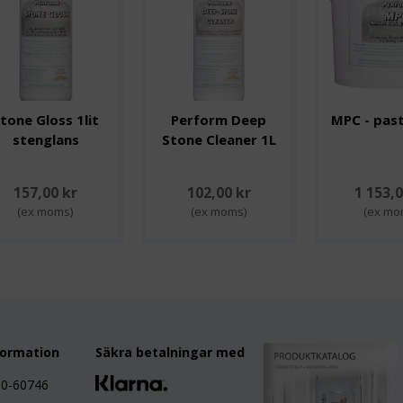
tone Gloss 1lit
Perform Deep
MPC - past
stenglans
Stone Cleaner 1L
157,00 kr
102,00 kr
1 153,0
(ex moms)
(ex moms)
(ex mo
formation
Säkra betalningar med
80-60746