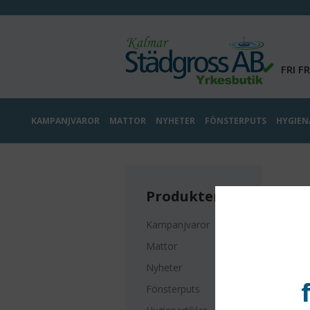
FRI F
KAMPANJVAROR
MATTOR
NYHETER
FÖNSTERPUTS
HYGIEN
Produkter
Kampanjvaror
Mattor
Nyheter
A
Fönsterputs