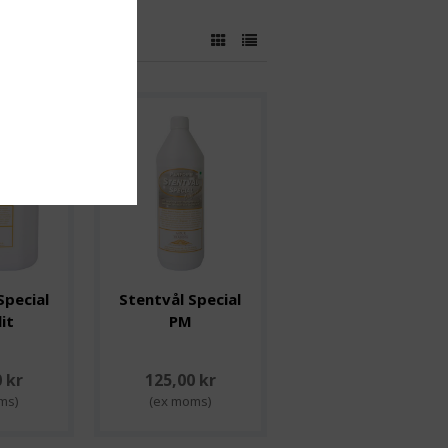
Special
Stentvål Special
it
PM
 kr
125,00 kr
ms)
(ex moms)