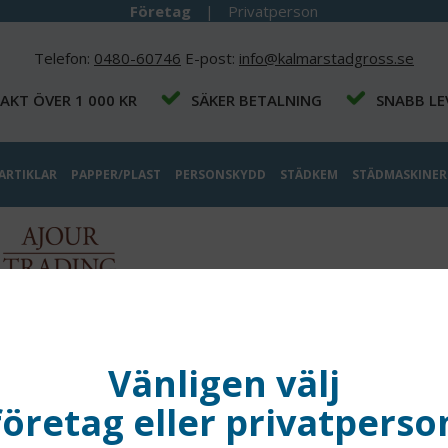
Företag
|
Privatperson
Telefon:
0480-60746
E-post:
info@kalmarstadgross.se
RAKT ÖVER 1 000 KR
SÄKER BETALNING
SNABB LE
ARTIKLAR
PAPPER/PLAST
PERSONSKYDD
STÄDKEM
STÄDMASKINER
Vänligen välj
JOUR TRADING SWEDEN AB
företag eller privatperso