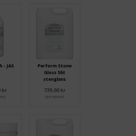
 - JAS
Perform Stone
t
Gloss 5lit
stenglans
 kr
739,00 kr
ms)
(ex moms)