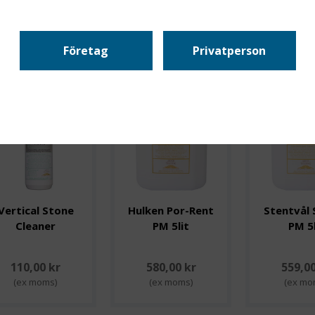
ering
Antal/sida
Företag
Privatperson
Vertical Stone
Hulken Por-Rent
Stentvål 
Cleaner
PM 5lit
PM 5l
110,00 kr
580,00 kr
559,00
(ex moms)
(ex moms)
(ex mo